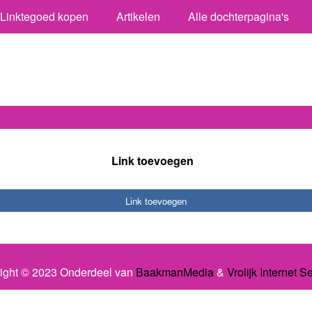
Linktegoed kopen
Artikelen
Alle dochterpagina's
Link toevoegen
Link toevoegen
ight © 2023 Onderdeel van
BaakmanMedia
&
Vrolijk Internet S